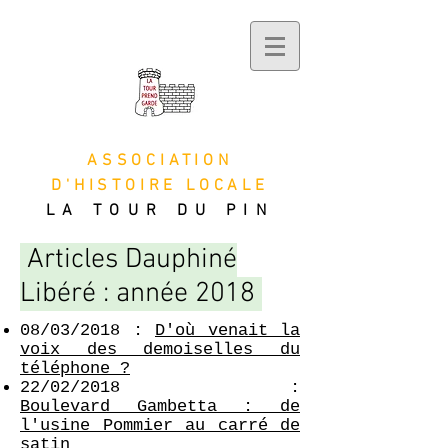
ASSOCIATION
D'HISTOIRE LOCALE
LA TOUR DU PIN
Articles Dauphiné
Libéré : année 2018
08/03/2018 :
D'où venait la
voix des demoiselles du
téléphone ?
22/02/2018 :
Boulevard Gambetta : de
l'usine Pommier au carré de
satin