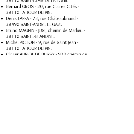
38110 SAINT-CLAIR DE LA TOUR.
Bernard GROS - 20, rue Claires Cités -
38110 LA TOUR DU PIN.
Denis LAFFA - 73, rue Châteaubriand -
38490 SAINT-ANDRE LE GAZ.
Bruno MAGNIN - JBSI, chemin de Marlieu -
38110 SAINTE-BLANDINE.
Michel PICHON - 9, rue de Saint Jean -
38110 LA TOUR DU PIN.
Olivier AURIOL DE BUSSY - 923 chemin de
Vallin - 38110 SAINT-VICTOR DE CESSIEU.
Edith CHAMBAZ-RAMBAUD - 33, impasse La
Chanaz - 38110 LA BATIE MONTGASCON
Membres fondateurs :
Maurice-DAEUBLE (†) – Bernard PEYCELON
– Guy ROCHAS
Renée DENIER
<< Retour à la Présentation
© 2015 par Association La Tour