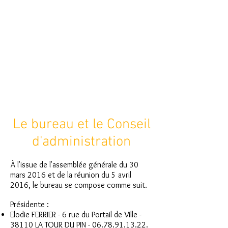
De gauche à droite :
Jean-Jacques Buigné, Bruno
Magnin, Jean-Louis
Duvillard, Olivier Auriol
de Bussy, Annie
Chikhi,
Elodie Ferrier,
Bernard Peycelon, Edith
Chambaz, Daniel Ginon,
Michel Pichon, Chantal
Garin.
Le bureau et le Conseil
d'administration
À l'issue de l'assemblée générale du 30
mars 2016 et de la réunion du 5 avril
2016, le bureau se compose comme suit.
Présidente :
Elodie FERRIER -
6 rue du Portail de Ville -
38110 LA TOUR DU PIN -
06.78.91.13.22
.