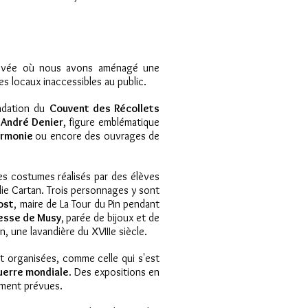
rénovée où nous avons aménagé une
s locaux inaccessibles au public.
ondation du
Couvent des Récollets
 André Denier
, figure emblématique
armonie
ou encore des ouvrages de
s costumes réalisés par des élèves
Élie Cartan. Trois personnages y sont
ost
, maire de La Tour du Pin pendant
sse de Musy
,
parée de bijoux et de
, une lavandière du XVIIIe siècle.
t organisées, comme celle qui s'est
guerre mondiale
. Des expositions en
ement prévues.