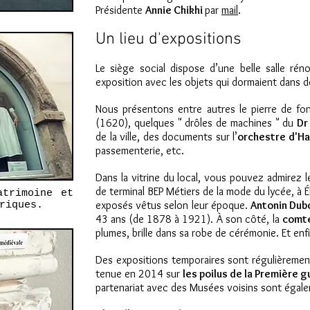
Présidente
Annie Chikhi
par
mail
.
Un lieu d'expositions
Le siège social dispose d’une belle salle 
exposition avec les objets qui dormaient dans de
Nous présentons entre autres le pierre de f
(1620), quelques " drôles de machines " du
Dr
de la ville, des documents sur l’
orchestre d'H
passementerie, etc.
Dans la vitrine du local, vous pouvez admirez le
de terminal BEP Métiers de la mode du lycée, à 
atrimoine et
exposés vêtus selon leur époque.
Antonin Dub
riques.
43 ans (de 1878 à 1921). À son côté, la
comte
plumes, brille dans sa robe de cérémonie. Et enfin
Des expositions temporaires sont régulièremen
tenue en 2014 sur
les poilus de la Première 
partenariat avec des Musées voisins sont égal